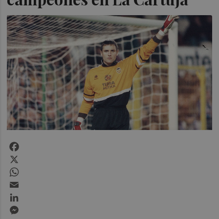
Facebook
X
WhatsApp
Email
LinkedIn
Messenger