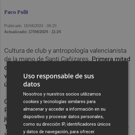
Paco Polit
Publicado: 16/04/2024 ·
08:20
Actualizado: 17/04/2024 · 11:24
Cultura de club y antropología valencianista
de la mano de
Santi Cañizares
.
Primera mitad
de la charla con una de las leyendas
Uso responsable de sus
valencianistas con mayor impacto en las
datos
últimas tres décadas.
Nosotros y nuestros socios utilizamos
Conocemos la infancia de Santi en
cookies y tecnologías similares para
almacenar y acceder a información en su
Puertollano, su llegada a la élite, cesiones de
dispositivo y procesar datos personales,
juventud, su oro en los Juegos Olímpicos de
como su dirección IP, identificadores únicos
1992, aquel mítico debut ante Dinamarca que
y datos de navegación, para ofrecer