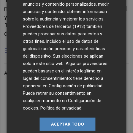
le puso en las carpetas de adolescentes de
anuncios y contenido personalizados, medir
media España, su regreso frustrado al Madrid
anuncios y contenido, obtener información
y su ambicioso fichaje por el Valencia en
sobre la audiencia y mejorar los servicios.
1998, anticipando un época dorada de títulos
Proveedores de terceros (1913)
también
de la que fue artífice y símbolo.
pueden procesar sus datos para estos y
otros fines, incluido el uso de datos de
geolocalización precisos y características
Escucha aquí la
Parte II
de la entrevista
del dispositivo. Sus elecciones se aplican
solo a este sitio web. Algunos proveedores
pueden basarse en el interés legítimo en
ARCHIVADO EN
lugar del consentimiento; tiene derecho a
oponerse en
Configuración de publicidad
.
Lo Más Escuchado
Puede retirar su consentimiento en
cualquier momento en
Configuración de
cookies
.
Política de privacidad
Suscríbete al canal de
Whatsapp
ACEPTAR TODO
Siempre al día de las últimas noticias