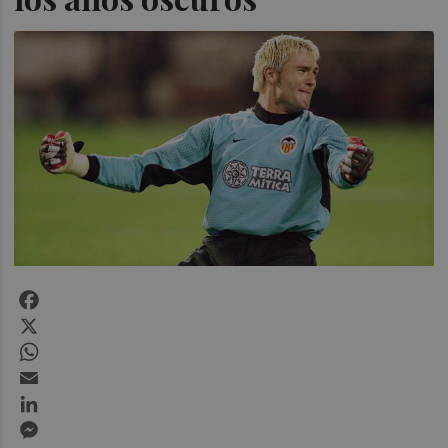
Facebook
X
WhatsApp
Email
LinkedIn
Messenger