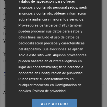
Pasamos a la llegada de Benítez, las dos
y datos de navegación, para ofrecer
Ligas y la UEFA conquistadas, aquel
anuncios y contenido personalizados, medir
accidente con el frasco de colonia,
anuncios y contenido, obtener información
sobre la audiencia y mejorar los servicios.
rivalidades con otros futbolistas y
Proveedores de terceros (1913)
también
compañeros, el ciclo de Juan Soler y el
pueden procesar sus datos para estos y
hundimiento del club, una retirada precipitada
otros fines, incluido el uso de datos de
y la vida después del fútbol.
geolocalización precisos y características
del dispositivo. Sus elecciones se aplican
Y la gran pregunta: si se diesen las
solo a este sitio web. Algunos proveedores
condiciones, ¿volvería Cañizares al club?
pueden basarse en el interés legítimo en
lugar del consentimiento; tiene derecho a
oponerse en
Configuración de publicidad
.
Escucha aquí la
Parte I
de la entrevista
Puede retirar su consentimiento en
cualquier momento en
Configuración de
cookies
.
Política de privacidad
ARCHIVADO EN
ACEPTAR TODO
Lo Más Escuchado