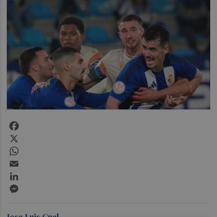
Facebook
X
WhatsApp
Email
LinkedIn
Messenger
Jose Luis Gual