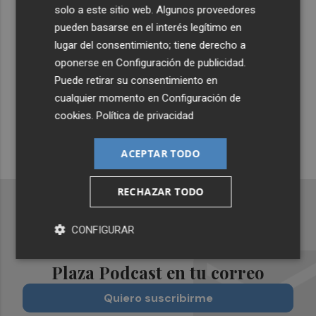
Lo Más Escuchado
solo a este sitio web. Algunos proveedores
pueden basarse en el interés legítimo en
lugar del consentimiento; tiene derecho a
Suscríbete al canal de
oponerse en
Configuración de publicidad
.
Whatsapp
Puede retirar su consentimiento en
cualquier momento en
Configuración de
Siempre al día de las últimas noticias
cookies
.
Política de privacidad
¡Quiero suscribirme!
ACEPTAR TODO
RECHAZAR TODO
CONFIGURAR
Recibe toda la actualidad de
Plaza Podcast en tu correo
Quiero suscribirme