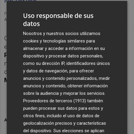
Publicado: 05/12/2024 ·
22:54
Uso responsable de sus
Actualizado: 06/12/2024 · 06:01
datos
Nosotros y nuestros socios utilizamos
CASTELLÓ. Transmisión íntegra de la
cookies y tecnologías similares para
eliminatoria de
Copa del Rey
entre la
SD
almacenar y acceder a información en su
Ponferradina
y el
CD Castellón
. Con la
dispositivo y procesar datos personales,
narración de
José Luis Gual
y los
como su dirección IP, identificadores únicos
comentarios de
Luis Pastor
y
Alejandro
y datos de navegación, para ofrecer
anuncios y contenido personalizados, medir
Moll
.
anuncios y contenido, obtener información
sobre la audiencia y mejorar los servicios.
Proveedores de terceros (1913)
también
pueden procesar sus datos para estos y
otros fines, incluido el uso de datos de
ARCHIVADO EN
geolocalización precisos y características
del dispositivo. Sus elecciones se aplican