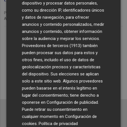
dispositivo y procesar datos personales,
como su dirección IP, identificadores únicos
Publicado: 21/03/2024 ·
10:54
y datos de navegación, para ofrecer
Actualizado: 21/03/2024 · 11:43
anuncios y contenido personalizados, medir
Lo Más Escuchado
anuncios y contenido, obtener información
sobre la audiencia y mejorar los servicios.
Proveedores de terceros (1913)
también
Suscríbete al canal de
pueden procesar sus datos para estos y
Whatsapp
otros fines, incluido el uso de datos de
geolocalización precisos y características
Siempre al día de las últimas noticias
del dispositivo. Sus elecciones se aplican
¡Quiero suscribirme!
solo a este sitio web. Algunos proveedores
pueden basarse en el interés legítimo en
lugar del consentimiento; tiene derecho a
oponerse en
Configuración de publicidad
.
Puede retirar su consentimiento en
cualquier momento en
Configuración de
cookies
.
Política de privacidad