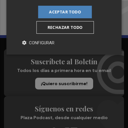
Recibe toda la actualidad de
Plaza Podcast en tu correo
ACEPTAR TODO
Quiero suscribirme
RECHAZAR TODO
CONFIGURAR
Suscríbete al Boletín
Todos los días a primera hora en tu email
¡Quiero suscribirme!
Síguenos en redes
Plaza Podcast, desde cualquier medio