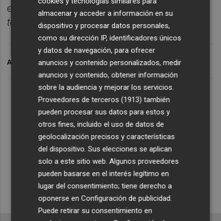
cookies y tecnologías similares para
entrevista a Víctor Iriarte, director de
Sobre
almacenar y acceder a información en su
todo de noche
.
dispositivo y procesar datos personales,
como su dirección IP, identificadores únicos
y datos de navegación, para ofrecer
ARCHIVADO EN
ÚLTIMA FILA
anuncios y contenido personalizados, medir
anuncios y contenido, obtener información
sobre la audiencia y mejorar los servicios.
Lo Más Escuchado
Proveedores de terceros (1913)
también
pueden procesar sus datos para estos y
otros fines, incluido el uso de datos de
Suscríbete al canal de
geolocalización precisos y características
Whatsapp
del dispositivo. Sus elecciones se aplican
solo a este sitio web. Algunos proveedores
Siempre al día de las últimas noticias
pueden basarse en el interés legítimo en
¡Quiero suscribirme!
lugar del consentimiento; tiene derecho a
oponerse en
Configuración de publicidad
.
Puede retirar su consentimiento en