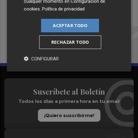
cualquier momento en
Configuración de
cookies
.
Política de privacidad
Recibe toda la actualidad de
ACEPTAR TODO
Plaza Podcast en tu correo
RECHAZAR TODO
Quiero suscribirme
CONFIGURAR
Suscríbete al Boletín
Todos los días a primera hora en tu email
¡Quiero suscribirme!