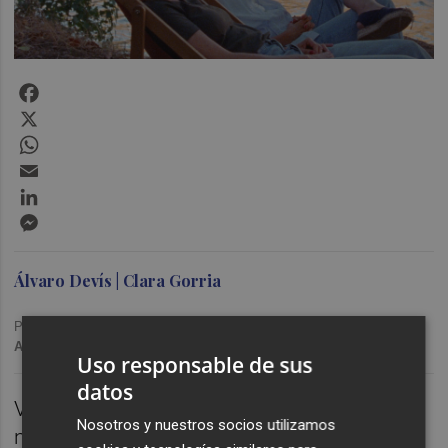
Facebook
X
WhatsApp
Email
LinkedIn
Messenger
Álvaro Devís | Clara Gorria
Publicado: 30/11/2023 ·
17:08
Actualizado: 30/11/2023 · 18:03
Uso responsable de sus
datos
VALÈNCIA. Repaso de urgencia a las
Nosotros y nuestros socios utilizamos
nominaciones de los Premios Goya 2024 y