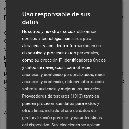
VALÈNCIA. Diseño, ilustración y demás
creatividades se dan cita en el
El Briefing
, el
Uso responsable de sus
programa de
Plaza Radio
que quiere dar voz a
datos
los principales profesionales del sector. Hoy
Nosotros y nuestros socios utilizamos
sentamos en nuestra mesa al diseñador y
cookies y tecnologías similares para
director de arte Raúl Ferris, con el que nos
almacenar y acceder a información en su
sumergimos en el mundo de Twitch,
dispositivo y procesar datos personales,
plataforma desde la que divulga el diseño.
como su dirección IP, identificadores únicos
También charlaremos con él sobre otro gran
y datos de navegación, para ofrecer
proyecto que tiene entre manos, en este caso
anuncios y contenido personalizados, medir
patrimonial, la recuperación de les Covetes de
anuncios y contenido, obtener información
Sant Joan.
sobre la audiencia y mejorar los servicios.
Proveedores de terceros (1913)
también
pueden procesar sus datos para estos y
otros fines, incluido el uso de datos de
ARCHIVADO EN
IEF
geolocalización precisos y características
del dispositivo. Sus elecciones se aplican