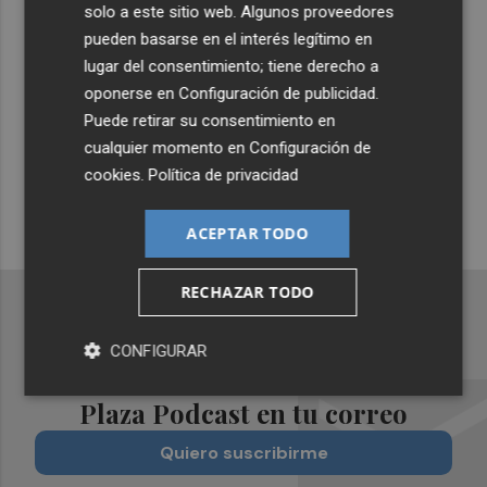
Lo Más Escuchado
solo a este sitio web. Algunos proveedores
pueden basarse en el interés legítimo en
lugar del consentimiento; tiene derecho a
Suscríbete al canal de
oponerse en
Configuración de publicidad
.
Whatsapp
Puede retirar su consentimiento en
cualquier momento en
Configuración de
Siempre al día de las últimas noticias
cookies
.
Política de privacidad
¡Quiero suscribirme!
ACEPTAR TODO
RECHAZAR TODO
CONFIGURAR
Recibe toda la actualidad de
Plaza Podcast en tu correo
Quiero suscribirme