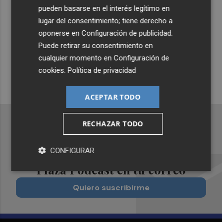
pueden basarse en el interés legítimo en
Suscríbete al canal de
lugar del consentimiento; tiene derecho a
oponerse en
Configuración de publicidad
.
Whatsapp
Puede retirar su consentimiento en
Siempre al día de las últimas noticias
cualquier momento en
Configuración de
¡Quiero suscribirme!
cookies
.
Política de privacidad
ACEPTAR TODO
RECHAZAR TODO
Recibe toda la actualidad de
CONFIGURAR
Plaza Podcast en tu correo
Quiero suscribirme