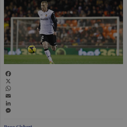
Facebook
X
WhatsApp
Email
LinkedIn
Messenger
Paco Gisbert