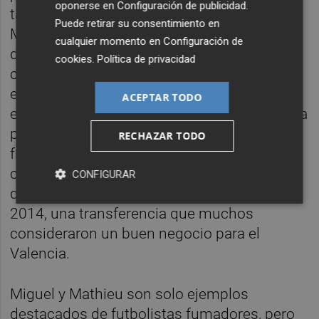
oponerse en
Configuración de publicidad
.
también por sus peculiaridades fuera de él.
Puede retirar su consentimiento en
Mathieu, un fumador empedernido, tuvo
cualquier momento en
Configuración de
dificultades para adaptarse al idioma y la
cookies
.
Política de privacidad
cultura española, lo que lo llevó a perderse
entrenamientos. Su adicción al tabaco fue
ACEPTAR TODO
evidente en su rendimiento como lateral, una
posición que demandaba gran resistencia
RECHAZAR TODO
física. Sin embargo, al cambiar a defensa
central, Mathieu mostró su mejor versión, lo
CONFIGURAR
que le valió un fichaje por el Barcelona en
2014, una transferencia que muchos
consideraron un buen negocio para el
Valencia.
Miguel y Mathieu son solo ejemplos
destacados de futbolistas fumadores, pero