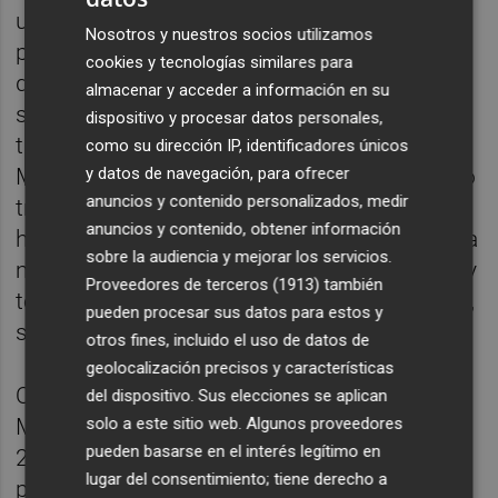
uno de los primeros futbolistas en admitir
Nosotros y nuestros socios utilizamos
públicamente su hábito de fumar. Afirmó
cookies y tecnologías similares para
que fumaba desde los 13 años y que solía
almacenar y acceder a información en su
salir de fiesta los jueves, costumbre que
dispositivo y procesar datos personales,
también abordaremos en otra ocasión.
como su dirección IP, identificadores únicos
y datos de navegación, para ofrecer
Miguel era conocido por fumar tabaco negro
anuncios y contenido personalizados, medir
tras los entrenamientos, justificando su
anuncios y contenido, obtener información
hábito con una afirmación peculiar: "así entra
sobre la audiencia y mejorar los servicios.
mejor cuando los pulmones están abiertos y
Proveedores de terceros (1913)
también
te llega el humo hasta las uñas". Este hábito,
pueden procesar sus datos para estos y
según él, tenía un objetivo terapéutico.
otros fines, incluido el uso de datos de
geolocalización precisos y características
Otro ejemplo notable es el de Jérémy
del dispositivo. Sus elecciones se aplican
solo a este sitio web. Algunos proveedores
Mathieu, quien jugó en el Valencia entre
pueden basarse en el interés legítimo en
2009 y 2014. El francés se destacó no solo
lugar del consentimiento; tiene derecho a
por su rendimiento en el campo, sino