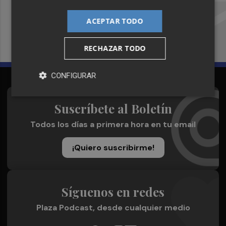
Recibe toda la actualidad de
Plaza Podcast en tu correo
ACEPTAR TODO
Quiero suscribirme
RECHAZAR TODO
CONFIGURAR
Suscríbete al Boletín
Todos los días a primera hora en tu email
¡Quiero suscribirme!
Síguenos en redes
Plaza Podcast, desde cualquier medio