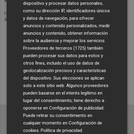
dispositivo y procesar datos personales,
como su dirección IP, identificadores únicos
Publicado: 05/04/2024 ·
09:57
y datos de navegación, para ofrecer
Actualizado: 05/04/2024 · 11:44
anuncios y contenido personalizados, medir
Lo Más Escuchado
anuncios y contenido, obtener información
sobre la audiencia y mejorar los servicios.
Proveedores de terceros (1725)
también
Suscríbete al canal de
pueden procesar sus datos para estos y
Whatsapp
otros fines, incluido el uso de datos de
geolocalización precisos y características
Siempre al día de las últimas noticias
del dispositivo. Sus elecciones se aplican
¡Quiero suscribirme!
solo a este sitio web. Algunos proveedores
pueden basarse en el interés legítimo en
lugar del consentimiento; tiene derecho a
oponerse en
Configuración de publicidad
.
Puede retirar su consentimiento en
cualquier momento en
Configuración de
cookies
.
Política de privacidad