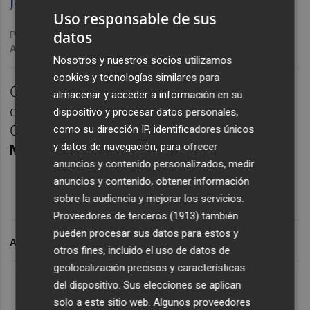
Jose Luis Gual
Uso responsable de sus
datos
Publicado: 23/12/2024 ·
15:54
Actualizado: 23/12/2024 · 19:18
Nosotros y nuestros socios utilizamos
cookies y tecnologías similares para
CASTELLÓ. En '
Conexión Orellut
' el análisis
almacenar y acceder a información en su
de la derrota ante el
Elche CF
en
Castalia
.
dispositivo y procesar datos personales,
Con
Toni Gascó
,
Vicente Guillamón
y
Sergio
como su dirección IP, identificadores únicos
y datos de navegación, para ofrecer
Mantecón
.
anuncios y contenido personalizados, medir
anuncios y contenido, obtener información
sobre la audiencia y mejorar los servicios.
Proveedores de terceros (1913)
también
pueden procesar sus datos para estos y
ARCHIVADO EN
otros fines, incluido el uso de datos de
geolocalización precisos y características
Lo Más Escuchado
del dispositivo. Sus elecciones se aplican
solo a este sitio web. Algunos proveedores