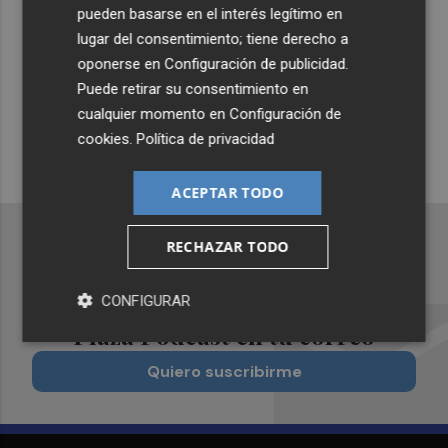
pueden basarse en el interés legítimo en
Suscríbete al canal de
lugar del consentimiento; tiene derecho a
Whatsapp
oponerse en
Configuración de publicidad
.
Puede retirar su consentimiento en
Siempre al día de las últimas noticias
cualquier momento en
Configuración de
¡Quiero suscribirme!
cookies
.
Política de privacidad
ACEPTAR TODO
RECHAZAR TODO
Recibe toda la actualidad de
CONFIGURAR
Plaza Podcast en tu correo
Quiero suscribirme