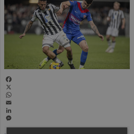
Facebook
X
WhatsApp
Email
LinkedIn
Messenger