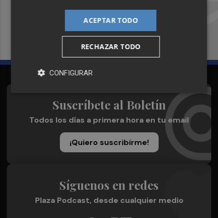
Recibe toda la actualidad de
Plaza Podcast en tu correo
ACEPTAR TODO
Quiero suscribirme
RECHAZAR TODO
CONFIGURAR
Suscríbete al Boletín
Todos los días a primera hora en tu email
¡Quiero suscribirme!
Síguenos en redes
Plaza Podcast, desde cualquier medio