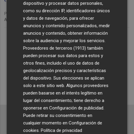
dispositivo y procesar datos personales,
como su dirección IP, identificadores únicos
Publicado: 21/03/2024 ·
11:04
y datos de navegación, para ofrecer
Actualizado: 21/03/2024 · 11:43
anuncios y contenido personalizados, medir
Lo Más Escuchado
anuncios y contenido, obtener información
sobre la audiencia y mejorar los servicios.
Proveedores de terceros (1913)
también
Suscríbete al canal de
pueden procesar sus datos para estos y
Whatsapp
otros fines, incluido el uso de datos de
geolocalización precisos y características
Siempre al día de las últimas noticias
del dispositivo. Sus elecciones se aplican
¡Quiero suscribirme!
solo a este sitio web. Algunos proveedores
pueden basarse en el interés legítimo en
lugar del consentimiento; tiene derecho a
oponerse en
Configuración de publicidad
.
Puede retirar su consentimiento en
cualquier momento en
Configuración de
cookies
.
Política de privacidad