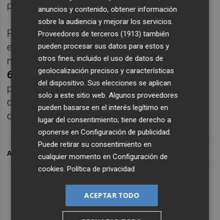
presentado por
Paco Polit
.
anuncios y contenido, obtener información
sobre la audiencia y mejorar los servicios.
Puedes
suscribirte
para recibir cada nuevo
Proveedores de terceros (1913)
también
episodio a través de WhatsApp enviando un
pueden procesar sus datos para estos y
otros fines, incluido el uso de datos de
mensaje con el texto
VEUS FE CE
al
geolocalización precisos y características
605.66.36.70.
Si estás en un smartphone,
del dispositivo. Sus elecciones se aplican
puedes hacerlo pinchando
aquí
. Recuerda
solo a este sitio web. Algunos proveedores
que debes guardar el número en la agenda
pueden basarse en el interés legítimo en
de tu móvil.
lugar del consentimiento; tiene derecho a
oponerse en
Configuración de publicidad
.
Puede retirar su consentimiento en
ARCHIVADO EN
cualquier momento en
Configuración de
cookies
.
Política de privacidad
Lo Más Escuchado
ACEPTAR TODO
Suscríbete al canal de