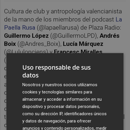
Cultura de club y antropología valencianista
de la mano de los miembros del podcast
La
Paella Rusa
(@lapaellarusa) de Plaza Radio:
Guillermo López
(@GuillermoLPD),
Andrés
Boix
(@Andres_Boix),
Lucía Márquez
(@Lululonciens) y
Francesc Miralles
(@arrosabanda). Buceamos en los orígenes
Uso responsable de sus
del blog 'La Página Definitiva', relación entre
datos
el Valencia CF y la política valenciana, el
aterrizaje socio-cultural de Peter Lim en el
Nosotros y nuestros socios utilizamos
club, el disparatado proceso de venta,
cookies y tecnologías similares para
almacenar y acceder a información en su
dirigentes noventeros pasados de rosca,
dispositivo y procesar datos personales,
debate sobre los ultras en el fútbol y mil
como su dirección IP, identificadores únicos
temas más que no venían a cuento. Desde el
y datos de navegación, para ofrecer
cuartel general de Valencia Plaza. Dirigido y
anuncios y contenido personalizados, medir