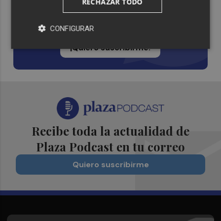
RECHAZAR TODO
Whatsapp
CONFIGURAR
Siempre al día de las últimas noticias
¡Quiero suscribirme!
Recibe toda la actualidad de
Plaza Podcast en tu correo
Quiero suscribirme