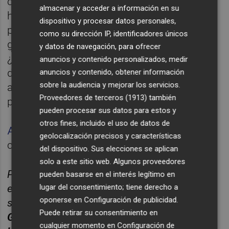
compañeros, el ciclo de Juan Soler y el
almacenar y acceder a información en su
hundimiento del club, una retirada
dispositivo y procesar datos personales,
precipitada y la vida después del fútbol. Y la
como su dirección IP, identificadores únicos
gran pregunta: si se diesen las condiciones,
y datos de navegación, para ofrecer
¿volvería Cañizares al club? Desde el
anuncios y contenido personalizados, medir
despacho profesional de Cañizares y con la
anuncios y contenido, obtener información
sobre la audiencia y mejorar los servicios.
asistencia técnica de
José López
. Dirigido y
Proveedores de terceros (1913)
también
presentado por
Paco Polit
.
pueden procesar sus datos para estos y
otros fines, incluido el uso de datos de
Aquí
puedes escuchar la primera parte de la
geolocalización precisos y características
charla.
del dispositivo. Sus elecciones se aplican
solo a este sitio web. Algunos proveedores
Puedes
suscribirte
para recibir cada nuevo
pueden basarse en el interés legítimo en
episodio a través de cualquier plataforma o
lugar del consentimiento; tiene derecho a
oponerse en
Configuración de publicidad
.
servicio de podcast:
Ivoox, Apple Podcast,
Puede retirar su consentimiento en
Google Podcast, Spotify
... ¡y no olvides
dar
cualquier momento en
Configuración de