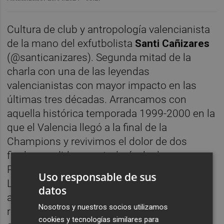
Cultura de club y antropología valencianista
de la mano del exfutbolista
Santi Cañizares
(@santicanizares). Segunda mitad de la
charla con una de las leyendas
valencianistas con mayor impacto en las
últimas tres décadas. Arrancamos con
aquella histórica temporada 1999-2000 en la
que el Valencia llegó a la final de la
Champions y revivimos el dolor de dos
finales perdidas que todavía duelen.
Pasamos a la llegada de Benítez, las dos
Uso responsable de sus
Ligas y la UEFA conquistadas, aquel
datos
accidente con el frasco de colonia,
Nosotros y nuestros socios utilizamos
rivalidades con otros futbolistas y
cookies y tecnologías similares para