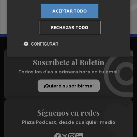
Plaza Podcast en tu correo
ACEPTAR TODO
Quiero suscribirme
RECHAZAR TODO
CONFIGURAR
Suscríbete al Boletín
Todos los días a primera hora en tu email
¡Quiero suscribirme!
Síguenos en redes
Plaza Podcast, desde cualquier medio