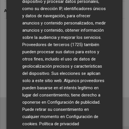
dispositivo y procesar datos personales,
como su dirección IP, identificadores únicos
ARCHIVADO EN
y datos de navegación, para ofrecer
anuncios y contenido personalizados, medir
Lo Más Escuchado
anuncios y contenido, obtener información
sobre la audiencia y mejorar los servicios.
Proveedores de terceros (1725)
también
Suscríbete al canal de
pueden procesar sus datos para estos y
Whatsapp
otros fines, incluido el uso de datos de
geolocalización precisos y características
Siempre al día de las últimas noticias
del dispositivo. Sus elecciones se aplican
¡Quiero suscribirme!
solo a este sitio web. Algunos proveedores
pueden basarse en el interés legítimo en
lugar del consentimiento; tiene derecho a
oponerse en
Configuración de publicidad
.
Puede retirar su consentimiento en
cualquier momento en
Configuración de
cookies
.
Política de privacidad
Recibe toda la actualidad de