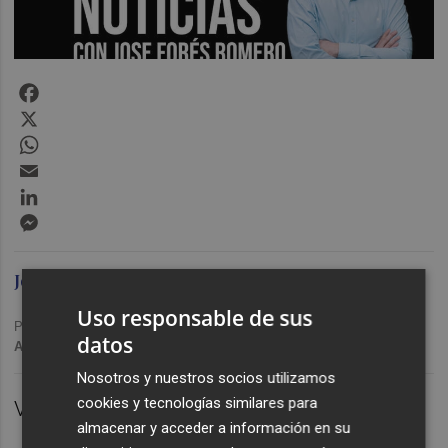
Facebook
X
WhatsApp
Email
LinkedIn
Messenger
Jose Forés Romero
Uso responsable de sus
Publicado: 09/02/2023 ·
09:41
datos
Actualizado: 29/01/2024 · 11:17
Nosotros y nuestros socios utilizamos
cookies y tecnologías similares para
VALÈNCIA.
almacenar y acceder a información en su