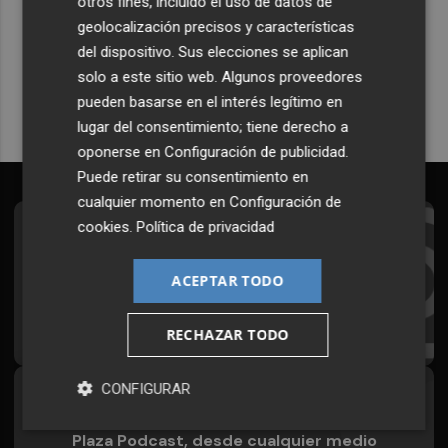
otros fines, incluido el uso de datos de
Plaza Podcast en tu correo
geolocalización precisos y características
del dispositivo. Sus elecciones se aplican
Quiero suscribirme
solo a este sitio web. Algunos proveedores
pueden basarse en el interés legítimo en
lugar del consentimiento; tiene derecho a
oponerse en
Configuración de publicidad
.
Puede retirar su consentimiento en
cualquier momento en
Configuración de
cookies
.
Política de privacidad
Suscríbete al Boletín
Todos los días a primera hora en tu email
ACEPTAR TODO
¡Quiero suscribirme!
RECHAZAR TODO
CONFIGURAR
Síguenos en redes
Plaza Podcast, desde cualquier medio