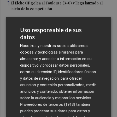
1
El Elche CF golea al Toulouse (3-0) y llega lanzado al
inicio de la competición
2
Burriana aprueba las bases para crear 14 nuevas plazas
de agente de la Policía Local
Uso responsable de sus
3
Más de 1.800 estudiantes conocen las bases aéreas de
datos
San Javier y Alcantarilla con el programa 'Pioneros de la
Nosotros y nuestros socios utilizamos
aviación'
cookies y tecnologías similares para
4
Castelló mejora 33 zonas de juegos infantiles en julio:
almacenar y acceder a información en su
destina 324.000 euros
dispositivo y procesar datos personales,
5
La Fiesta de la Vendimia de Jumilla aspira a ser
como su dirección IP, identificadores únicos
declarada de Interés Turístico Nacional
y datos de navegación, para ofrecer
anuncios y contenido personalizados, medir
anuncios y contenido, obtener información
sobre la audiencia y mejorar los servicios.
Proveedores de terceros (1913)
también
pueden procesar sus datos para estos y
Recibe toda la actualidad de