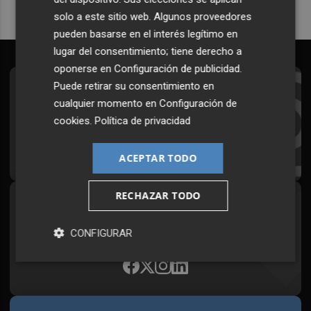
solo a este sitio web. Algunos proveedores
pueden basarse en el interés legítimo en
lugar del consentimiento; tiene derecho a
oponerse en
Configuración de publicidad
.
Puede retirar su consentimiento en
Suscríbete al Boletín
cualquier momento en
Configuración de
Todos los días a primera hora en tu email
cookies
.
Política de privacidad
¡Quiero suscribirme!
ACEPTAR TODO
RECHAZAR TODO
Síguenos en redes
Plaza Podcast, desde cualquier medio
CONFIGURAR