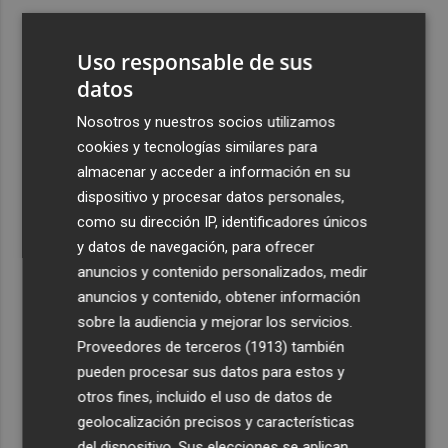
3
El portero brasileño David Allan ficha por el Jimbee
Cartagena con ficha del filial
Uso responsable de sus
4
datos
Instalan en la Avenida de la Libertad una infraestructura
eléctrica fija para impulsar la actividad cultural y
Nosotros y nuestros socios utilizamos
comercial
cookies y tecnologías similares para
5
Los incendios de Sierra Engarcerán y Culla evolucionan
almacenar y acceder a información en su
positivamente pero Tírig pasa a situación 2 del PEIF
dispositivo y procesar datos personales,
como su dirección IP, identificadores únicos
y datos de navegación, para ofrecer
anuncios y contenido personalizados, medir
anuncios y contenido, obtener información
sobre la audiencia y mejorar los servicios.
Recibe toda la actualidad de
Proveedores de terceros (1913)
también
Plaza Podcast en tu correo
pueden procesar sus datos para estos y
otros fines, incluido el uso de datos de
Quiero suscribirme
geolocalización precisos y características
del dispositivo. Sus elecciones se aplican