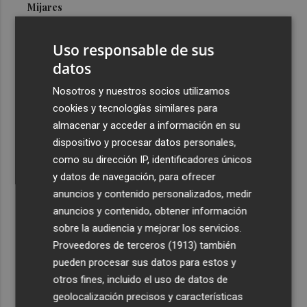
Mijares
3
Onda honra a su patrón, el Santísimo Salvador, con la
Uso responsable de sus
solemne Misa mayor en el Ermitorio
datos
4
Ópera Benicàssim acoge un espectáculo dirigido por
Nancy Fabiola y la gala de Anabel de la Mora y Pascual
Nosotros y nuestros socios utilizamos
Andreu
cookies y tecnologías similares para
almacenar y acceder a información en su
5
L'Eliana avanza en la rehabilitación del puente y las
dispositivo y procesar datos personales,
pasarelas sobre el barranco de Mandor
como su dirección IP, identificadores únicos
y datos de navegación, para ofrecer
anuncios y contenido personalizados, medir
anuncios y contenido, obtener información
sobre la audiencia y mejorar los servicios.
Recibe toda la actualidad de
Proveedores de terceros (1913)
también
Plaza Podcast en tu correo
pueden procesar sus datos para estos y
otros fines, incluido el uso de datos de
Quiero suscribirme
geolocalización precisos y características