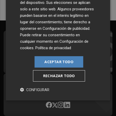
del dispositivo. Sus elecciones se aplican
solo a este sitio web. Algunos proveedores
pueden basarse en el interés legítimo en
lugar del consentimiento; tiene derecho a
oponerse en
Configuración de publicidad
.
Puede retirar su consentimiento en
Suscríbete al Boletín
cualquier momento en
Configuración de
cookies
.
Política de privacidad
Todos los días a primera hora en tu email
¡Quiero suscribirme!
ACEPTAR TODO
RECHAZAR TODO
Síguenos en redes
CONFIGURAR
Plaza Podcast, desde cualquier medio