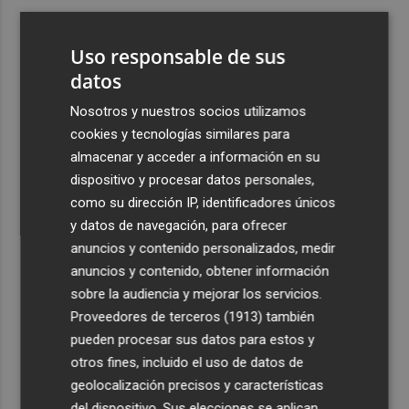
3
Bétera lleva su ‘aroma de somni’ a todos los rincones de
la Comunitat
Uso responsable de sus
4
datos
Xàtiva restringirá el acceso al Castillo con vehículos
particulares durante el eclipse del próximo 12 de agosto
Nosotros y nuestros socios utilizamos
5
La convocatoria europea de gigafactorías de IA puede
cookies y tecnologías similares para
activar una cadena industrial en centros de datos,
almacenar y acceder a información en su
energía, 'cloud' y ciberseguridad
dispositivo y procesar datos personales,
como su dirección IP, identificadores únicos
y datos de navegación, para ofrecer
anuncios y contenido personalizados, medir
anuncios y contenido, obtener información
sobre la audiencia y mejorar los servicios.
Recibe toda la actualidad de
Proveedores de terceros (1913)
también
Plaza Podcast en tu correo
pueden procesar sus datos para estos y
otros fines, incluido el uso de datos de
Quiero suscribirme
geolocalización precisos y características
del dispositivo. Sus elecciones se aplican