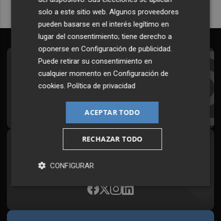
solo a este sitio web. Algunos proveedores
pueden basarse en el interés legítimo en
lugar del consentimiento; tiene derecho a
oponerse en
Configuración de publicidad
.
Puede retirar su consentimiento en
Suscríbete al Boletín
cualquier momento en
Configuración de
Todos los días a primera hora en tu email
cookies
.
Política de privacidad
¡Quiero suscribirme!
ACEPTAR TODO
RECHAZAR TODO
Síguenos en redes
Plaza Podcast, desde cualquier medio
CONFIGURAR