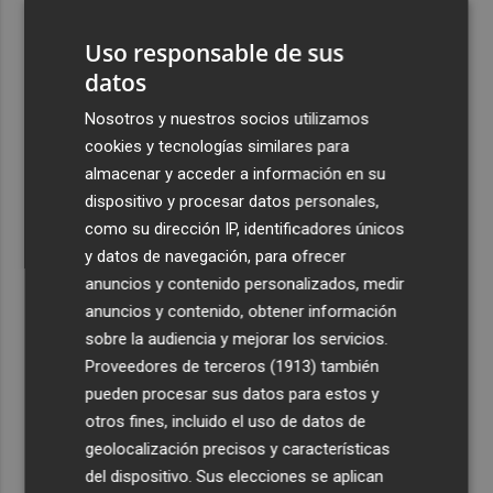
3
El Castell de l'Olla de Altea 2026, en imágenes
Uso responsable de sus
datos
4
El Villarreal pone el broche de oro a la pretemporada
con una victoria contra el Galatasaray
Nosotros y nuestros socios utilizamos
cookies y tecnologías similares para
5
Kiat Lim preside por primera vez un partido en Mestalla
almacenar y acceder a información en su
dispositivo y procesar datos personales,
como su dirección IP, identificadores únicos
y datos de navegación, para ofrecer
anuncios y contenido personalizados, medir
anuncios y contenido, obtener información
Recibe toda la actualidad de
sobre la audiencia y mejorar los servicios.
Plaza Podcast en tu correo
Proveedores de terceros (1913)
también
pueden procesar sus datos para estos y
Quiero suscribirme
otros fines, incluido el uso de datos de
geolocalización precisos y características
del dispositivo. Sus elecciones se aplican