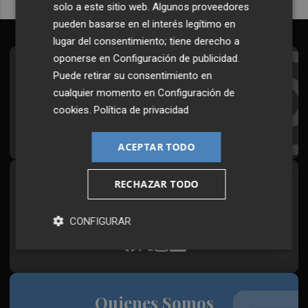
solo a este sitio web. Algunos proveedores
pueden basarse en el interés legítimo en
lugar del consentimiento; tiene derecho a
oponerse en
Configuración de publicidad
.
Suscríbete al Boletín
Puede retirar su consentimiento en
cualquier momento en
Configuración de
Todos los días a primera hora en tu email
cookies
.
Política de privacidad
¡Quiero suscribirme!
ACEPTAR TODO
RECHAZAR TODO
Síguenos en redes
Plaza Podcast, desde cualquier medio
CONFIGURAR
Quienes Somos