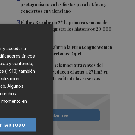
protagonismo en las fiestas para la Ufece y
conciertos en valenciano
3
El Ibex 35 sube un 2% la primera semana de
agosto tras conquistar los históricos 20.000
puntos
4
Valencia Basket abrirá la EuroLeague Women
r y acceder a
en casa ante Fenerbahce Opet
tificadores únicos
cios y contenido,
5
Fin a la racha de seis macrotrasvases del
os (1913)
también
Tajo al Segura: reducen el agua a 27 hm3 en
calización
septiembre por la caída de las reservas
 web. Algunos
derecho a
ier momento en
Quiero suscribirme
PTAR TODO