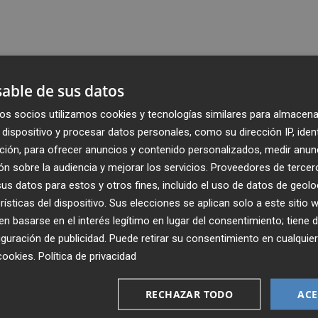
able de sus datos
os socios utilizamos cookies y tecnologías similares para almacena
dispositivo y procesar datos personales, como su dirección IP, iden
ción, para ofrecer anuncios y contenido personalizados, medir anun
n sobre la audiencia y mejorar los servicios.
Proveedores de tercer
s datos para estos y otros fines, incluido el uso de datos de geolo
rísticas del dispositivo. Sus elecciones se aplican solo a este sitio
 basarse en el interés legítimo en lugar del consentimiento; tiene 
guración de publicidad
. Puede retirar su consentimiento en cualqu
Recibe toda la actualidad de
cookies
.
Política de privacidad
Plaza Podcast en tu correo
RECHAZAR TODO
ACE