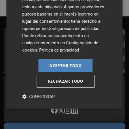
solo a este sitio web. Algunos proveedores
pueden basarse en el interés legítimo en
lugar del consentimiento; tiene derecho a
oponerse en
Configuración de publicidad
.
Puede retirar su consentimiento en
Suscríbete al Boletín
cualquier momento en
Configuración de
Todos los días a primera hora en tu email
cookies
.
Política de privacidad
¡Quiero suscribirme!
ACEPTAR TODO
RECHAZAR TODO
Síguenos en redes
Plaza Podcast, desde cualquier medio
CONFIGURAR