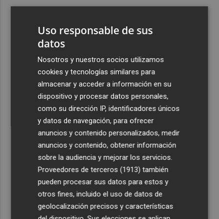
3
El Villarreal pone el broche de oro a la pretemporada
Uso responsable de sus
con una victoria contra el Galatasaray
datos
4
Kiat Lim preside por primera vez un partido en Mestalla
Nosotros y nuestros socios utilizamos
cookies y tecnologías similares para
5
El once del Valencia CF para el último Trofeu Taronja de
almacenar y acceder a información en su
Mestalla
dispositivo y procesar datos personales,
como su dirección IP, identificadores únicos
y datos de navegación, para ofrecer
anuncios y contenido personalizados, medir
anuncios y contenido, obtener información
sobre la audiencia y mejorar los servicios.
Recibe toda la actualidad de
Proveedores de terceros (1913)
también
Plaza Podcast en tu correo
pueden procesar sus datos para estos y
otros fines, incluido el uso de datos de
Quiero suscribirme
geolocalización precisos y características
del dispositivo. Sus elecciones se aplican