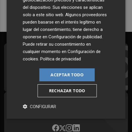
Quiero suscribirme
del dispositivo. Sus elecciones se aplican
solo a este sitio web. Algunos proveedores
pueden basarse en el interés legítimo en
lugar del consentimiento; tiene derecho a
oponerse en
Configuración de publicidad
.
Puede retirar su consentimiento en
cualquier momento en
Configuración de
Suscríbete al Boletín
cookies
.
Política de privacidad
Todos los días a primera hora en tu email
ACEPTAR TODO
¡Quiero suscribirme!
RECHAZAR TODO
Síguenos en redes
CONFIGURAR
Plaza Podcast, desde cualquier medio