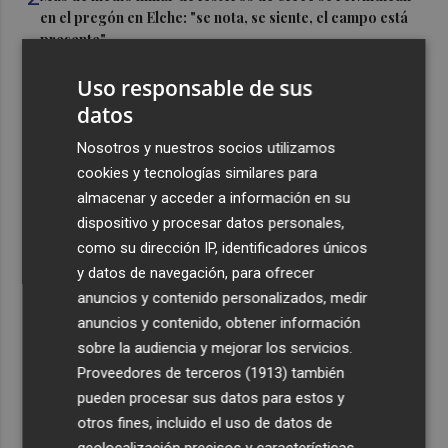
en el pregón en Elche: "se nota, se siente, el campo está
presente"
3
Cuenta atrás para el Rototom, un festival que hace de la
Uso responsable de sus
diversidad su "seña de identidad"
datos
4
El centro de salud de Benetússer recibe un sello estatal
Nosotros y nuestros socios utilizamos
de calidad por su atención orientada a las personas
cookies y tecnologías similares para
mayores
almacenar y acceder a información en su
5
Cartagena avanza con la modernización de los
dispositivo y procesar datos personales,
Bomberos e impulsa una Ordenanza de Incendios
como su dirección IP, identificadores únicos
y datos de navegación, para ofrecer
anuncios y contenido personalizados, medir
anuncios y contenido, obtener información
sobre la audiencia y mejorar los servicios.
Proveedores de terceros (1913)
también
Recibe toda la actualidad de
pueden procesar sus datos para estos y
Plaza Podcast en tu correo
otros fines, incluido el uso de datos de
geolocalización precisos y características