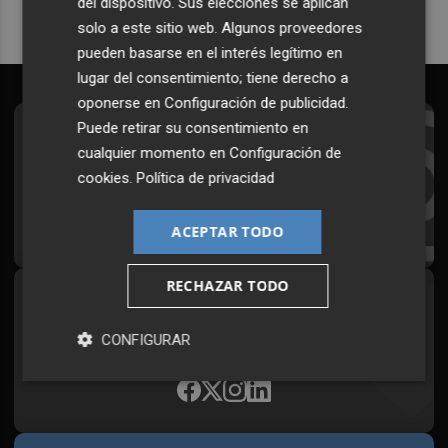
del dispositivo. Sus elecciones se aplican
solo a este sitio web. Algunos proveedores
pueden basarse en el interés legítimo en
lugar del consentimiento; tiene derecho a
oponerse en
Configuración de publicidad
.
Puede retirar su consentimiento en
Suscríbete al Boletín
cualquier momento en
Configuración de
Todos los días a primera hora en tu email
cookies
.
Política de privacidad
¡Quiero suscribirme!
ACEPTAR TODO
RECHAZAR TODO
Síguenos en redes
CONFIGURAR
Plaza Podcast, desde cualquier medio