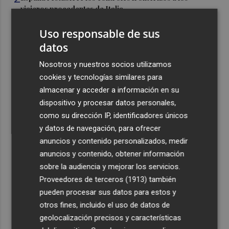
viajeros procedentes de Italia
3
El homenaje a Ferran Torres en Foios, en imágenes
Uso responsable de sus
datos
4
Ferran Torres, recibido con un baño de masas en su
Nosotros y nuestros socios utilizamos
pueblo: "Allá donde voy siempre digo que soy de Foios"
cookies y tecnologías similares para
5
Foios se vuelca con Ferran Torres
almacenar y acceder a información en su
dispositivo y procesar datos personales,
como su dirección IP, identificadores únicos
y datos de navegación, para ofrecer
anuncios y contenido personalizados, medir
anuncios y contenido, obtener información
sobre la audiencia y mejorar los servicios.
Recibe toda la actualidad de
Proveedores de terceros (1913)
también
Plaza Podcast en tu correo
pueden procesar sus datos para estos y
otros fines, incluido el uso de datos de
Quiero suscribirme
geolocalización precisos y características