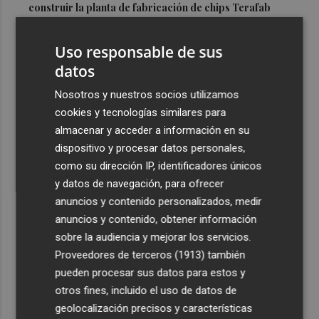
construir la planta de fabricación de chips Terafab
3
El Villarreal realiza su tradicional ofrenda a la Mare de
Uso responsable de sus
Déu de Gràcia y Sant Pasqual Baylón
datos
4
Vila-real denuncia el traslado del Punto de Encuentro
Familiar a Onda por "el perjuicio que supondrá para las
Nosotros y nuestros socios utilizamos
familias"
cookies y tecnologías similares para
almacenar y acceder a información en su
5
Oropesa ultima los preparativos para el eclipse total de
dispositivo y procesar datos personales,
Sol y habilita cuatro puntos informativos
como su dirección IP, identificadores únicos
y datos de navegación, para ofrecer
anuncios y contenido personalizados, medir
anuncios y contenido, obtener información
sobre la audiencia y mejorar los servicios.
Recibe toda la actualidad de
Proveedores de terceros (1913)
también
Plaza Podcast en tu correo
pueden procesar sus datos para estos y
otros fines, incluido el uso de datos de
Quiero suscribirme
geolocalización precisos y características