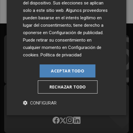
del dispositivo. Sus elecciones se aplican
solo a este sitio web. Algunos proveedores
pueden basarse en el interés legítimo en
lugar del consentimiento; tiene derecho a
oponerse en
Configuración de publicidad
.
Puede retirar su consentimiento en
Suscríbete al Boletín
cualquier momento en
Configuración de
cookies
.
Política de privacidad
Todos los días a primera hora en tu email
¡Quiero suscribirme!
ACEPTAR TODO
RECHAZAR TODO
Síguenos en redes
CONFIGURAR
Plaza Podcast, desde cualquier medio