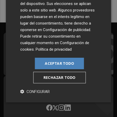
del dispositivo. Sus elecciones se aplican
solo a este sitio web. Algunos proveedores
pueden basarse en el interés legítimo en
lugar del consentimiento; tiene derecho a
oponerse en
Configuración de publicidad
.
Puede retirar su consentimiento en
Suscríbete al Boletín
cualquier momento en
Configuración de
cookies
.
Política de privacidad
Todos los días a primera hora en tu email
ACEPTAR TODO
¡Quiero suscribirme!
RECHAZAR TODO
Síguenos en redes
CONFIGURAR
Plaza Podcast, desde cualquier medio