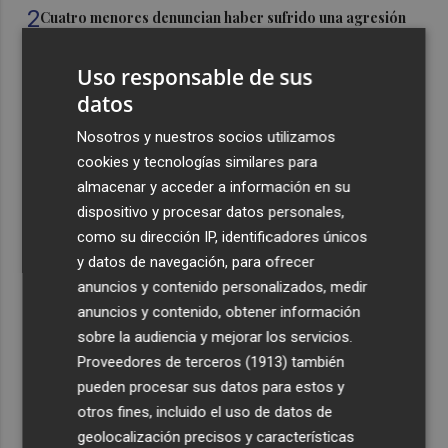
2
Cuatro menores denuncian haber sufrido una agresión
homófoba en Benialí
Uso responsable de sus
3
Hasta 1.000 litros de agua al día por turista de lujo: el
datos
consumo que tensiona el litoral mediterráneo
4
Nosotros y nuestros socios utilizamos
TSMC elevó un 37% sus ventas hasta julio
cookies y tecnologías similares para
almacenar y acceder a información en su
5
El turismo de lujo consume hasta 1.000 litros de agua al
dispositivo y procesar datos personales,
día y los expertos advierten de "mala gestión"
como su dirección IP, identificadores únicos
y datos de navegación, para ofrecer
anuncios y contenido personalizados, medir
anuncios y contenido, obtener información
sobre la audiencia y mejorar los servicios.
Recibe toda la actualidad de
Proveedores de terceros (1913)
también
pueden procesar sus datos para estos y
Plaza Podcast en tu correo
otros fines, incluido el uso de datos de
Quiero suscribirme
geolocalización precisos y características