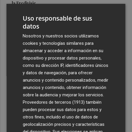
la Eredivisie
3
Entidades del Camp d'Elx reclaman más protagonismo
Uso responsable de sus
en las fiestas para la Ufece y conciertos en valenciano
datos
4
El Ibex 35 sube un 2% la primera semana de agosto tras
Nosotros y nuestros socios utilizamos
conquistar los históricos 20.000 puntos
cookies y tecnologías similares para
5
Valencia Basket abrirá la EuroLeague Women en casa
almacenar y acceder a información en su
ante Fenerbahce Opet
dispositivo y procesar datos personales,
como su dirección IP, identificadores únicos
y datos de navegación, para ofrecer
anuncios y contenido personalizados, medir
anuncios y contenido, obtener información
sobre la audiencia y mejorar los servicios.
Recibe toda la actualidad de
Proveedores de terceros (1913)
también
Plaza Podcast en tu correo
pueden procesar sus datos para estos y
otros fines, incluido el uso de datos de
Quiero suscribirme
geolocalización precisos y características
del dispositivo. Sus elecciones se aplican