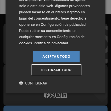
solo a este sitio web. Algunos proveedores
pueden basarse en el interés legítimo en
lugar del consentimiento; tiene derecho a
oponerse en
Configuración de publicidad
.
Puede retirar su consentimiento en
Suscríbete al Boletín
cualquier momento en
Configuración de
Todos los días a primera hora en tu email
cookies
.
Política de privacidad
¡Quiero suscribirme!
ACEPTAR TODO
RECHAZAR TODO
Síguenos en redes
Plaza Podcast, desde cualquier medio
CONFIGURAR