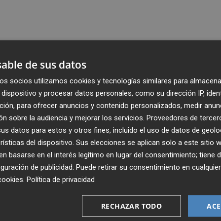
able de sus datos
os socios utilizamos cookies y tecnologías similares para almacena
dispositivo y procesar datos personales, como su dirección IP, iden
ción, para ofrecer anuncios y contenido personalizados, medir anun
n sobre la audiencia y mejorar los servicios.
Proveedores de tercer
s datos para estos y otros fines, incluido el uso de datos de geolo
rísticas del dispositivo. Sus elecciones se aplican solo a este sitio
 basarse en el interés legítimo en lugar del consentimiento; tiene 
guración de publicidad
. Puede retirar su consentimiento en cualqu
cookies
.
Política de privacidad
Recibe toda la actualidad de
Plaza Podcast en tu correo
RECHAZAR TODO
ACE