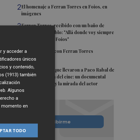
2
El homenaje a Ferran Torres en Foios, en
imágenes
3
Ferran Torres, recibido con un baño de
masas en su pueblo: "Allá donde voy siempre
digo que soy de Foios"
4
Foios se vuelca con Ferran Torres
r y acceder a
tificadores únicos
cios y contenido,
5
Las '200 vidas' que llevaron a Paco Rabal de
os (1913)
también
Águilas a la cima del cine: un documental
calización
recupera la voz y la mirada del actor
 web. Algunos
derecho a
ier momento en
Quiero suscribirme
PTAR TODO