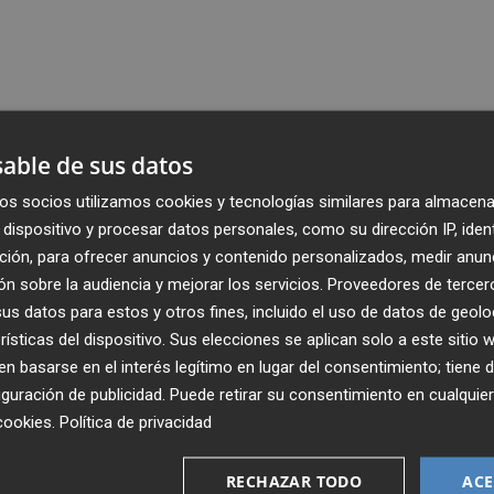
able de sus datos
os socios utilizamos cookies y tecnologías similares para almacena
dispositivo y procesar datos personales, como su dirección IP, iden
ción, para ofrecer anuncios y contenido personalizados, medir anun
n sobre la audiencia y mejorar los servicios.
Proveedores de tercer
s datos para estos y otros fines, incluido el uso de datos de geolo
rísticas del dispositivo. Sus elecciones se aplican solo a este sitio
 basarse en el interés legítimo en lugar del consentimiento; tiene 
guración de publicidad
. Puede retirar su consentimiento en cualqu
cookies
.
Política de privacidad
Recibe toda la actualidad de
Plaza Podcast en tu correo
RECHAZAR TODO
ACE