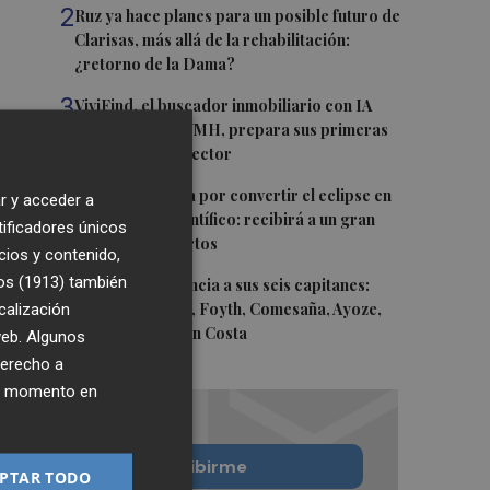
2
Ruz ya hace planes para un posible futuro de
Clarisas, más allá de la rehabilitación:
¿retorno de la Dama?
3
ViviFind, el buscador inmobiliario con IA
surgido del PCUMH, prepara sus primeras
alianzas con el sector
4
Castelló apuesta por convertir el eclipse en
r y acceder a
un referente científico: recibirá a un gran
tificadores únicos
equipo de expertos
cios y contenido,
os (1913)
5
también
El Villarreal anuncia a sus seis capitanes:
calización
Gerard Moreno, Foyth, Comesaña, Ayoze,
Cardona y Logan Costa
 web. Algunos
derecho a
ier momento en
Quiero suscribirme
PTAR TODO