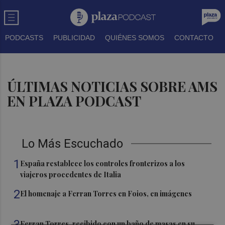
PODCASTS
PUBLICIDAD
QUIÉNES SOMOS
CONTACTO
ÚLTIMAS NOTICIAS SOBRE AMS
EN PLAZA PODCAST
Lo Más Escuchado
1
España restablece los controles fronterizos a los
viajeros procedentes de Italia
2
El homenaje a Ferran Torres en Foios, en imágenes
3
Ferran Torres, recibido con un baño de masas en su