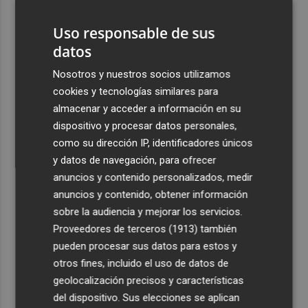
pueblo: "Allá donde voy siempre digo que soy de Foios"
Uso responsable de sus
4
Foios se vuelca con Ferran Torres
datos
Nosotros y nuestros socios utilizamos
5
Las '200 vidas' que llevaron a Paco Rabal de Águilas a la
cookies y tecnologías similares para
cima del cine: un documental recupera la voz y la mirada
almacenar y acceder a información en su
del actor
dispositivo y procesar datos personales,
como su dirección IP, identificadores únicos
y datos de navegación, para ofrecer
anuncios y contenido personalizados, medir
anuncios y contenido, obtener información
Recibe toda la actualidad de
sobre la audiencia y mejorar los servicios.
Plaza Podcast en tu correo
Proveedores de terceros (1913)
también
pueden procesar sus datos para estos y
Quiero suscribirme
otros fines, incluido el uso de datos de
geolocalización precisos y características
del dispositivo. Sus elecciones se aplican