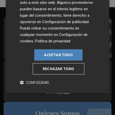
solo a este sitio web. Algunos proveedores
pueden basarse en el interés legítimo en
lugar del consentimiento; tiene derecho a
oponerse en
Configuración de publicidad
.
Suscríbete al Boletín
Puede retirar su consentimiento en
cualquier momento en
Configuración de
Todos los días a primera hora en tu email
cookies
.
Política de privacidad
¡Quiero suscribirme!
ACEPTAR TODO
RECHAZAR TODO
Síguenos en redes
Plaza Podcast, desde cualquier medio
CONFIGURAR
Quienes Somos