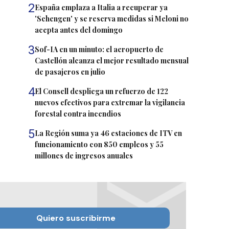
2
España emplaza a Italia a recuperar ya
'Schengen' y se reserva medidas si Meloni no
acepta antes del domingo
3
Sof-IA en un minuto: el aeropuerto de
Castellón alcanza el mejor resultado mensual
de pasajeros en julio
4
El Consell despliega un refuerzo de 122
nuevos efectivos para extremar la vigilancia
forestal contra incendios
5
La Región suma ya 46 estaciones de ITV en
funcionamiento con 850 empleos y 55
millones de ingresos anuales
Quiero suscribirme