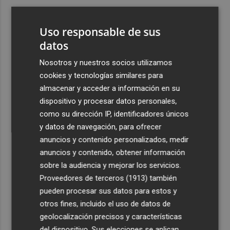
3
CaixaBank aumenta la dotación de las becas para el
alumnado de escuelas de música a 275.000 euros en el
Uso responsable de sus
curso 2026-2027
datos
4
Tesla y SpaceX invertirán 14.500 millones para
Nosotros y nuestros socios utilizamos
construir la planta de fabricación de chips Terafab
cookies y tecnologías similares para
5
El Villarreal realiza su tradicional ofrenda a la Mare de
almacenar y acceder a información en su
Déu de Gràcia y Sant Pasqual Baylón
dispositivo y procesar datos personales,
como su dirección IP, identificadores únicos
y datos de navegación, para ofrecer
anuncios y contenido personalizados, medir
anuncios y contenido, obtener información
sobre la audiencia y mejorar los servicios.
Recibe toda la actualidad de
Proveedores de terceros (1913)
también
Plaza Podcast en tu correo
pueden procesar sus datos para estos y
otros fines, incluido el uso de datos de
Quiero suscribirme
geolocalización precisos y características
del dispositivo. Sus elecciones se aplican