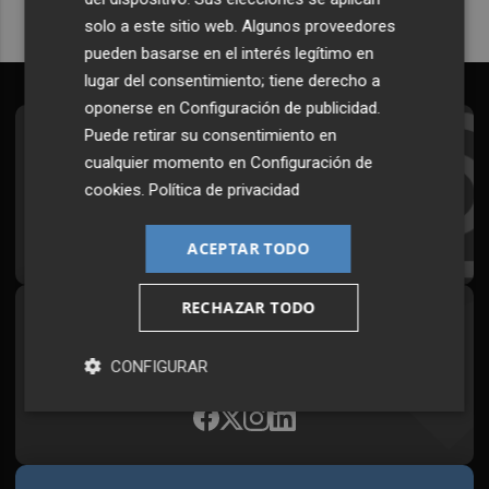
solo a este sitio web. Algunos proveedores
pueden basarse en el interés legítimo en
lugar del consentimiento; tiene derecho a
oponerse en
Configuración de publicidad
.
Puede retirar su consentimiento en
Suscríbete al Boletín
cualquier momento en
Configuración de
Todos los días a primera hora en tu email
cookies
.
Política de privacidad
¡Quiero suscribirme!
ACEPTAR TODO
RECHAZAR TODO
Síguenos en redes
Plaza Podcast, desde cualquier medio
CONFIGURAR