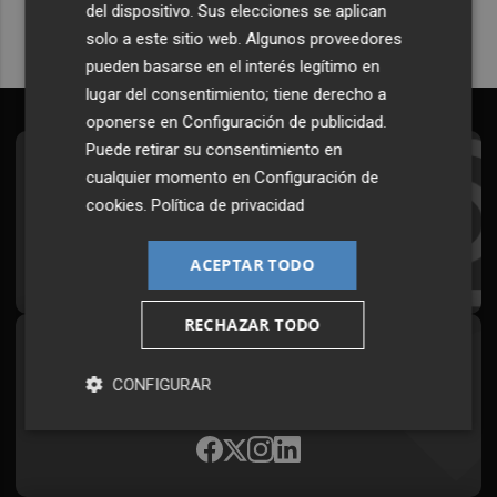
del dispositivo. Sus elecciones se aplican
solo a este sitio web. Algunos proveedores
pueden basarse en el interés legítimo en
lugar del consentimiento; tiene derecho a
oponerse en
Configuración de publicidad
.
Puede retirar su consentimiento en
Suscríbete al Boletín
cualquier momento en
Configuración de
cookies
.
Política de privacidad
Todos los días a primera hora en tu email
¡Quiero suscribirme!
ACEPTAR TODO
RECHAZAR TODO
Síguenos en redes
CONFIGURAR
Plaza Podcast, desde cualquier medio