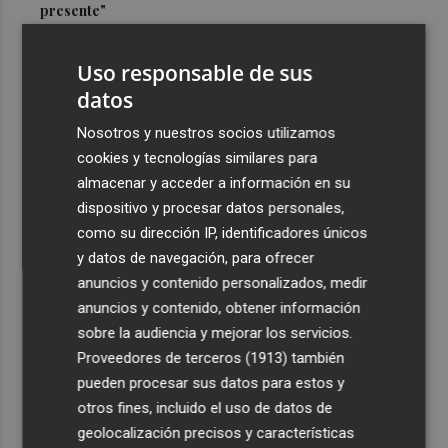
presente"
3
Cuenta atrás para el Rototom, un festival que hace de la
Uso responsable de sus
diversidad su "seña de identidad"
datos
4
El centro de salud de Benetússer recibe un sello estatal
de calidad por su atención orientada a las personas
Nosotros y nuestros socios utilizamos
mayores
cookies y tecnologías similares para
almacenar y acceder a información en su
5
Cartagena avanza con la modernización de los
dispositivo y procesar datos personales,
Bomberos e impulsa una Ordenanza de Incendios
como su dirección IP, identificadores únicos
y datos de navegación, para ofrecer
anuncios y contenido personalizados, medir
anuncios y contenido, obtener información
sobre la audiencia y mejorar los servicios.
Recibe toda la actualidad de
Proveedores de terceros (1913)
también
Plaza Podcast en tu correo
pueden procesar sus datos para estos y
otros fines, incluido el uso de datos de
Quiero suscribirme
geolocalización precisos y características