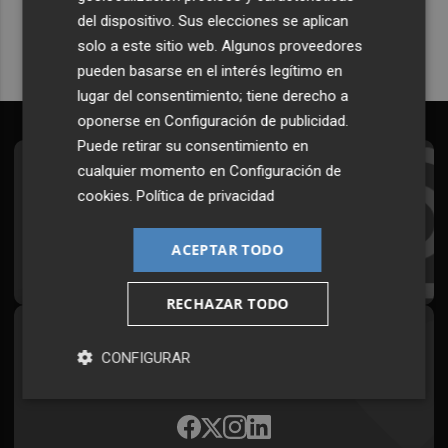
del dispositivo. Sus elecciones se aplican
solo a este sitio web. Algunos proveedores
pueden basarse en el interés legítimo en
lugar del consentimiento; tiene derecho a
oponerse en
Configuración de publicidad
.
Puede retirar su consentimiento en
cualquier momento en
Configuración de
Suscríbete al Boletín
cookies
.
Política de privacidad
Todos los días a primera hora en tu email
ACEPTAR TODO
¡Quiero suscribirme!
RECHAZAR TODO
Síguenos en redes
CONFIGURAR
Plaza Podcast, desde cualquier medio