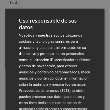
Costa
3
Más problemas en el lateral derecho: Monferrer sufre
una lesión muscular
Uso responsable de sus
4
datos
San Javier da viabilidad al nuevo contrato del transporte
urbano y a un hotel de cuatro estrellas en La Manga con
Nosotros y nuestros socios utilizamos
324 habitaciones
cookies y tecnologías similares para
5
Estos son los estrenos que abren la cartelera en agosto:
almacenar y acceder a información en su
de la comedia 'El último mono' a una nueva entrega de
dispositivo y procesar datos personales,
'La Patrulla Canina'
como su dirección IP, identificadores únicos
y datos de navegación, para ofrecer
anuncios y contenido personalizados, medir
anuncios y contenido, obtener información
sobre la audiencia y mejorar los servicios.
Proveedores de terceros (1913)
también
Recibe toda la actualidad de
pueden procesar sus datos para estos y
Plaza Podcast en tu correo
otros fines, incluido el uso de datos de
geolocalización precisos y características
Quiero suscribirme