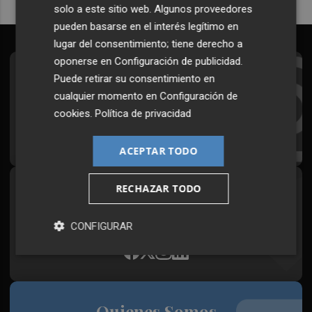
solo a este sitio web. Algunos proveedores
pueden basarse en el interés legítimo en
lugar del consentimiento; tiene derecho a
oponerse en
Configuración de publicidad
.
Suscríbete al Boletín
Puede retirar su consentimiento en
cualquier momento en
Configuración de
Todos los días a primera hora en tu email
cookies
.
Política de privacidad
¡Quiero suscribirme!
ACEPTAR TODO
RECHAZAR TODO
Síguenos en redes
Plaza Podcast, desde cualquier medio
CONFIGURAR
Quienes Somos