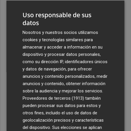
3
El homenaje a Ferran Torres en Foios, en imágenes
Uso responsable de sus
datos
4
Ferran Torres, recibido con un baño de masas en su
pueblo: "Allá donde voy siempre digo que soy de Foios"
Nosotros y nuestros socios utilizamos
cookies y tecnologías similares para
5
Foios se vuelca con Ferran Torres
almacenar y acceder a información en su
dispositivo y procesar datos personales,
como su dirección IP, identificadores únicos
y datos de navegación, para ofrecer
anuncios y contenido personalizados, medir
anuncios y contenido, obtener información
Recibe toda la actualidad de
sobre la audiencia y mejorar los servicios.
Proveedores de terceros (1913)
también
Plaza Podcast en tu correo
pueden procesar sus datos para estos y
Quiero suscribirme
otros fines, incluido el uso de datos de
geolocalización precisos y características
del dispositivo. Sus elecciones se aplican