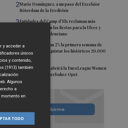
2
Mario Domínguez, a un paso del Excelsior
Róterdam de la Eredivisie
3
Entidades del Camp d'Elx reclaman más
protagonismo en las fiestas para la Ufece y
conciertos en valenciano
4
El Ibex 35 sube un 2% la primera semana de
r y acceder a
agosto tras conquistar los históricos 20.000
tificadores únicos
puntos
cios y contenido,
os (1913)
5
también
Valencia Basket abrirá la EuroLeague Women
calización
en casa ante Fenerbahce Opet
 web. Algunos
derecho a
ier momento en
Quiero suscribirme
PTAR TODO