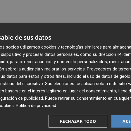
able de sus datos
os socios utilizamos cookies y tecnologías similares para almacena
dispositivo y procesar datos personales, como su dirección IP, iden
ción, para ofrecer anuncios y contenido personalizados, medir anun
n sobre la audiencia y mejorar los servicios.
Proveedores de tercer
s datos para estos y otros fines, incluido el uso de datos de geolo
rísticas del dispositivo. Sus elecciones se aplican solo a este sitio
 basarse en el interés legítimo en lugar del consentimiento; tiene 
guración de publicidad
. Puede retirar su consentimiento en cualqu
Recibe toda la actualidad de
cookies
.
Política de privacidad
Plaza Podcast en tu correo
RECHAZAR TODO
ACE