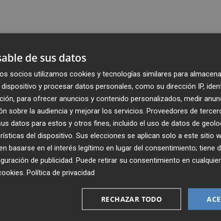
able de sus datos
os socios utilizamos cookies y tecnologías similares para almacena
dispositivo y procesar datos personales, como su dirección IP, iden
ción, para ofrecer anuncios y contenido personalizados, medir anun
n sobre la audiencia y mejorar los servicios.
Proveedores de tercer
s datos para estos y otros fines, incluido el uso de datos de geolo
rísticas del dispositivo. Sus elecciones se aplican solo a este sitio
 basarse en el interés legítimo en lugar del consentimiento; tiene 
guración de publicidad
. Puede retirar su consentimiento en cualqu
Recibe toda la actualidad de
cookies
.
Política de privacidad
Plaza Podcast en tu correo
RECHAZAR TODO
ACE