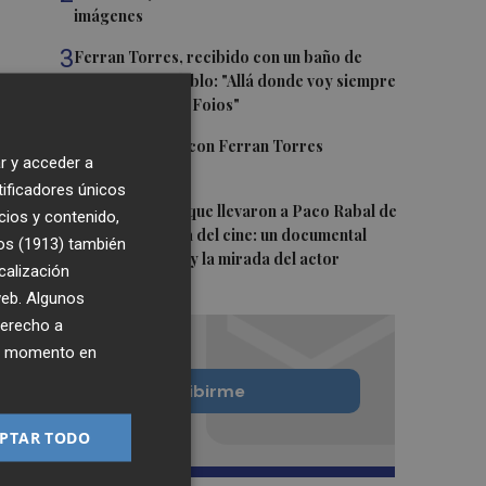
imágenes
3
Ferran Torres, recibido con un baño de
masas en su pueblo: "Allá donde voy siempre
digo que soy de Foios"
4
Foios se vuelca con Ferran Torres
r y acceder a
tificadores únicos
5
Las '200 vidas' que llevaron a Paco Rabal de
cios y contenido,
Águilas a la cima del cine: un documental
os (1913)
también
recupera la voz y la mirada del actor
calización
 web. Algunos
derecho a
ier momento en
Quiero suscribirme
PTAR TODO