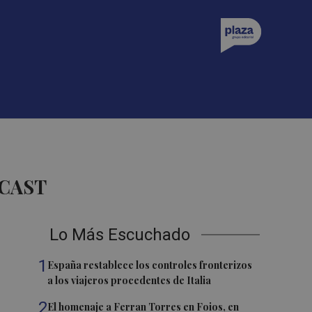
DCAST
Lo Más Escuchado
1
España restablece los controles fronterizos
a los viajeros procedentes de Italia
2
El homenaje a Ferran Torres en Foios, en