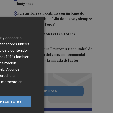
imágenes
3
Ferran Torres, recibido con un baño de
masas en su pueblo: "Allá donde voy siempre
digo que soy de Foios"
4
Foios se vuelca con Ferran Torres
r y acceder a
tificadores únicos
5
Las '200 vidas' que llevaron a Paco Rabal de
cios y contenido,
Águilas a la cima del cine: un documental
os (1913)
también
recupera la voz y la mirada del actor
calización
 web. Algunos
derecho a
ier momento en
Quiero suscribirme
PTAR TODO