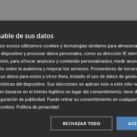
able de sus datos
os socios utilizamos cookies y tecnologías similares para almacena
dispositivo y procesar datos personales, como su dirección IP, iden
ción, para ofrecer anuncios y contenido personalizados, medir anun
n sobre la audiencia y mejorar los servicios.
Proveedores de tercer
s datos para estos y otros fines, incluido el uso de datos de geolo
rísticas del dispositivo. Sus elecciones se aplican solo a este sitio
 basarse en el interés legítimo en lugar del consentimiento; tiene 
guración de publicidad
. Puede retirar su consentimiento en cualqu
Recibe toda la actualidad de
cookies
.
Política de privacidad
Plaza Podcast en tu correo
RECHAZAR TODO
ACE