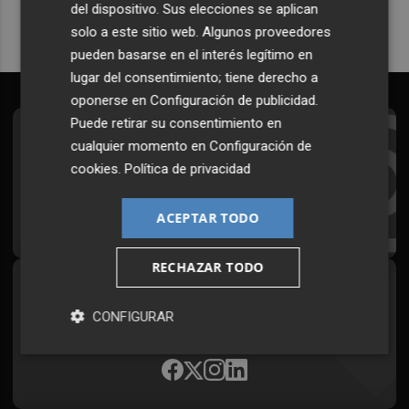
del dispositivo. Sus elecciones se aplican
solo a este sitio web. Algunos proveedores
pueden basarse en el interés legítimo en
lugar del consentimiento; tiene derecho a
oponerse en
Configuración de publicidad
.
Puede retirar su consentimiento en
Suscríbete al Boletín
cualquier momento en
Configuración de
cookies
.
Política de privacidad
Todos los días a primera hora en tu email
¡Quiero suscribirme!
ACEPTAR TODO
RECHAZAR TODO
Síguenos en redes
CONFIGURAR
Plaza Podcast, desde cualquier medio