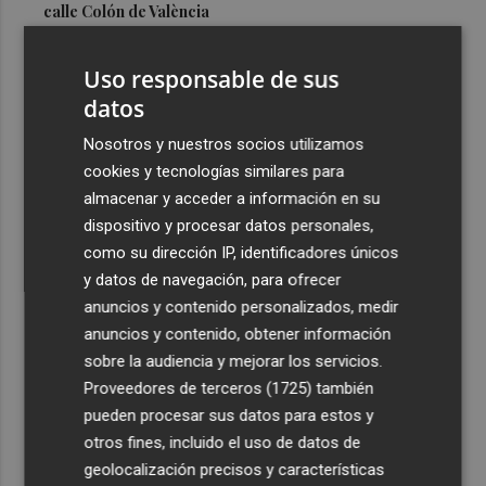
calle Colón de València
3
El Hospital del Vinalopó se consolida como referente en
Uso responsable de sus
la atención al nacimiento
datos
4
El proyecto 'Gramola' evalúa estrategias sostenibles
para reducir las alteraciones internas de la granada
Nosotros y nuestros socios utilizamos
mollar de Elche
cookies y tecnologías similares para
almacenar y acceder a información en su
5
El talento murciano conquista Cimeria: Dagnino ilustra
dispositivo y procesar datos personales,
'Aguas peligrosas' de Conan el Bárbaro
como su dirección IP, identificadores únicos
y datos de navegación, para ofrecer
anuncios y contenido personalizados, medir
anuncios y contenido, obtener información
sobre la audiencia y mejorar los servicios.
Recibe toda la actualidad de
Proveedores de terceros (1725)
también
Plaza Podcast en tu correo
pueden procesar sus datos para estos y
otros fines, incluido el uso de datos de
Quiero suscribirme
geolocalización precisos y características