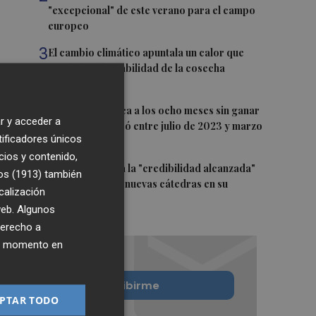
"excepcional" de este verano para el campo
europeo
3
El cambio climático apuntala un calor que
revela la vulnerabilidad de la cosecha
europea
4
Alcaraz se acerca a los ocho meses sin ganar
r y acceder a
un título que pasó entre julio de 2023 y marzo
tificadores únicos
de 2024
cios y contenido,
5
El CACV destaca la "credibilidad alcanzada"
os (1913)
también
y la creación de nuevas cátedras en su
calización
primer mandato
 web. Algunos
derecho a
ier momento en
Quiero suscribirme
PTAR TODO