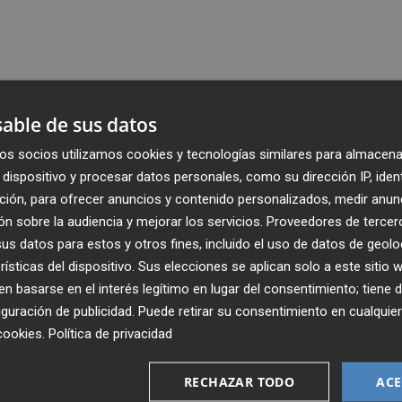
able de sus datos
os socios utilizamos cookies y tecnologías similares para almacena
dispositivo y procesar datos personales, como su dirección IP, iden
ción, para ofrecer anuncios y contenido personalizados, medir anun
n sobre la audiencia y mejorar los servicios.
Proveedores de tercer
s datos para estos y otros fines, incluido el uso de datos de geolo
rísticas del dispositivo. Sus elecciones se aplican solo a este sitio
 basarse en el interés legítimo en lugar del consentimiento; tiene 
guración de publicidad
. Puede retirar su consentimiento en cualqu
cookies
.
Política de privacidad
Recibe toda la actualidad de
Plaza Podcast en tu correo
RECHAZAR TODO
ACE