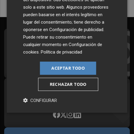
solo a este sitio web. Algunos proveedores
pueden basarse en el interés legítimo en
lugar del consentimiento; tiene derecho a
oponerse en
Configuración de publicidad
.
Puede retirar su consentimiento en
Suscríbete al Boletín
cualquier momento en
Configuración de
Todos los días a primera hora en tu email
cookies
.
Política de privacidad
¡Quiero suscribirme!
ACEPTAR TODO
RECHAZAR TODO
Síguenos en redes
Plaza Podcast, desde cualquier medio
CONFIGURAR