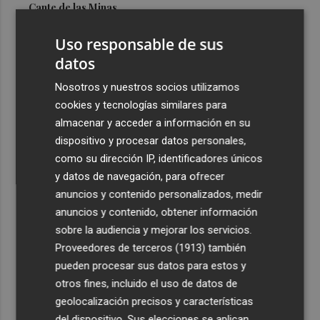
Cante de las Minas
3
El Castell de l'Olla de Altea 2026, en imágenes
Uso responsable de sus
datos
4
El Villarreal pone el broche de oro a la pretemporada
Nosotros y nuestros socios utilizamos
con una victoria contra el Galatasaray
cookies y tecnologías similares para
5
Kiat Lim preside por primera vez un partido en Mestalla
almacenar y acceder a información en su
dispositivo y procesar datos personales,
como su dirección IP, identificadores únicos
y datos de navegación, para ofrecer
anuncios y contenido personalizados, medir
anuncios y contenido, obtener información
sobre la audiencia y mejorar los servicios.
Recibe toda la actualidad de
Proveedores de terceros (1913)
también
Plaza Podcast en tu correo
pueden procesar sus datos para estos y
otros fines, incluido el uso de datos de
Quiero suscribirme
geolocalización precisos y características
del dispositivo. Sus elecciones se aplican