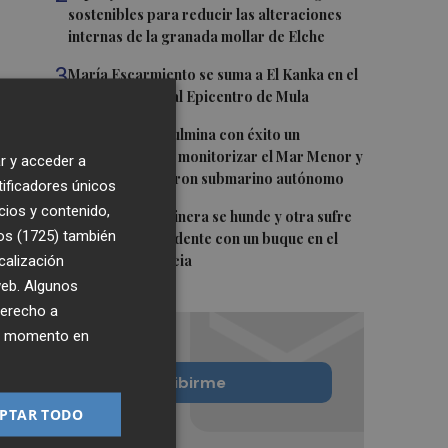
sostenibles para reducir las alteraciones
internas de la granada mollar de Elche
3
María Escarmiento se suma a El Kanka en el
cartel del festival Epicentro de Mula
4
UPCT Makers culmina con éxito un
catamarán para monitorizar el Mar Menor y
r y acceder a
ya prepara un dron submarino autónomo
tificadores únicos
cios y contenido,
5
Una batea clochinera se hunde y otra sufre
os (1725)
también
daños en un incidente con un buque en el
calización
puerto de Valencia
 web. Algunos
derecho a
ier momento en
Quiero suscribirme
PTAR TODO