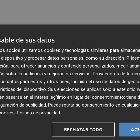
able de sus datos
os socios utilizamos cookies y tecnologías similares para almacena
dispositivo y procesar datos personales, como su dirección IP, iden
ción, para ofrecer anuncios y contenido personalizados, medir anun
n sobre la audiencia y mejorar los servicios.
Proveedores de tercer
s datos para estos y otros fines, incluido el uso de datos de geolo
rísticas del dispositivo. Sus elecciones se aplican solo a este sitio
 basarse en el interés legítimo en lugar del consentimiento; tiene 
guración de publicidad
. Puede retirar su consentimiento en cualqu
Recibe toda la actualidad de
cookies
.
Política de privacidad
Plaza Podcast en tu correo
RECHAZAR TODO
ACE