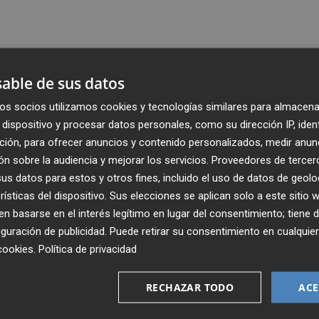
able de sus datos
os socios utilizamos cookies y tecnologías similares para almacena
dispositivo y procesar datos personales, como su dirección IP, iden
ción, para ofrecer anuncios y contenido personalizados, medir anun
n sobre la audiencia y mejorar los servicios.
Proveedores de tercer
s datos para estos y otros fines, incluido el uso de datos de geolo
rísticas del dispositivo. Sus elecciones se aplican solo a este sitio
 basarse en el interés legítimo en lugar del consentimiento; tiene 
guración de publicidad
. Puede retirar su consentimiento en cualqu
Recibe toda la actualidad de
cookies
.
Política de privacidad
Plaza Podcast en tu correo
RECHAZAR TODO
ACE