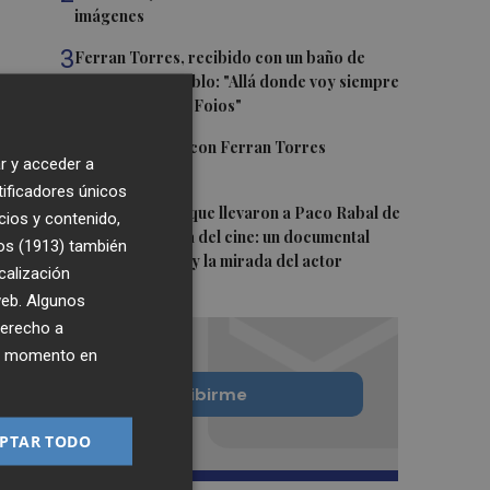
imágenes
3
Ferran Torres, recibido con un baño de
masas en su pueblo: "Allá donde voy siempre
digo que soy de Foios"
4
Foios se vuelca con Ferran Torres
r y acceder a
tificadores únicos
5
Las '200 vidas' que llevaron a Paco Rabal de
cios y contenido,
Águilas a la cima del cine: un documental
os (1913)
también
recupera la voz y la mirada del actor
calización
 web. Algunos
derecho a
ier momento en
Quiero suscribirme
PTAR TODO