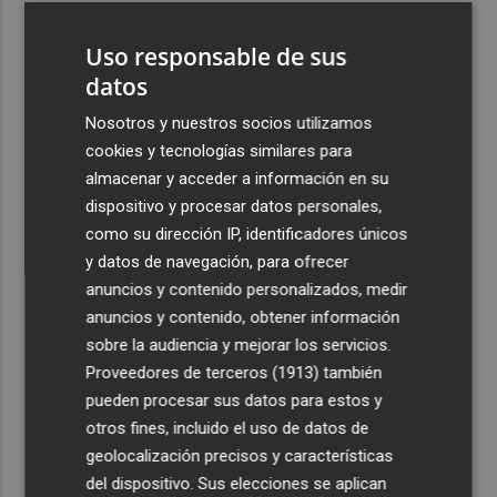
3
España restablece los controles fronterizos a los
Uso responsable de sus
viajeros procedentes de Italia
datos
4
El homenaje a Ferran Torres en Foios, en imágenes
Nosotros y nuestros socios utilizamos
cookies y tecnologías similares para
5
Ferran Torres, recibido con un baño de masas en su
almacenar y acceder a información en su
pueblo: "Allá donde voy siempre digo que soy de Foios"
dispositivo y procesar datos personales,
como su dirección IP, identificadores únicos
y datos de navegación, para ofrecer
anuncios y contenido personalizados, medir
anuncios y contenido, obtener información
Recibe toda la actualidad de
sobre la audiencia y mejorar los servicios.
Proveedores de terceros (1913)
también
Plaza Podcast en tu correo
pueden procesar sus datos para estos y
Quiero suscribirme
otros fines, incluido el uso de datos de
geolocalización precisos y características
del dispositivo. Sus elecciones se aplican