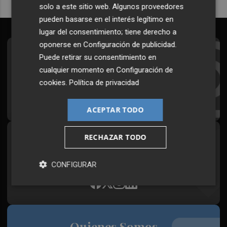
solo a este sitio web. Algunos proveedores
pueden basarse en el interés legítimo en
lugar del consentimiento; tiene derecho a
oponerse en
Configuración de publicidad
.
Suscríbete al Boletín
Puede retirar su consentimiento en
cualquier momento en
Configuración de
Todos los días a primera hora en tu email
cookies
.
Política de privacidad
¡Quiero suscribirme!
ACEPTAR TODO
RECHAZAR TODO
Síguenos en redes
Plaza Podcast, desde cualquier medio
CONFIGURAR
Quienes Somos