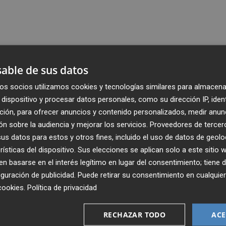
able de sus datos
os socios utilizamos cookies y tecnologías similares para almacena
dispositivo y procesar datos personales, como su dirección IP, iden
ción, para ofrecer anuncios y contenido personalizados, medir anun
n sobre la audiencia y mejorar los servicios.
Proveedores de tercer
s datos para estos y otros fines, incluido el uso de datos de geolo
rísticas del dispositivo. Sus elecciones se aplican solo a este sitio
 basarse en el interés legítimo en lugar del consentimiento; tiene 
guración de publicidad
. Puede retirar su consentimiento en cualqu
cookies
.
Política de privacidad
Recibe toda la actualidad de
Plaza Podcast en tu correo
RECHAZAR TODO
ACE