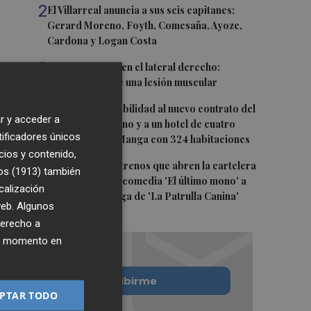
2
El Villarreal anuncia a sus seis capitanes:
Gerard Moreno, Foyth, Comesaña, Ayoze,
Cardona y Logan Costa
3
Más problemas en el lateral derecho:
Monferrer sufre una lesión muscular
4
San Javier da viabilidad al nuevo contrato del
r y acceder a
transporte urbano y a un hotel de cuatro
tificadores únicos
estrellas en La Manga con 324 habitaciones
cios y contenido,
5
Estos son los estrenos que abren la cartelera
os (1913)
también
en agosto: de la comedia 'El último mono' a
calización
una nueva entrega de 'La Patrulla Canina'
 web. Algunos
derecho a
ier momento en
Quiero suscribirme
PTAR TODO