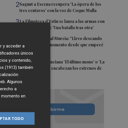
2
Sagunt a Escena recupera 'La ópera de los
tres centavos' con la voz de Coque Malla
3
La Filmoteca d'Estiu se lanza a las armas con
la proyección de 'Una batalla tras otra'
4
Mounir, en el Real Murcia: "Llevo deseando
que llegue este momento desde que empecé
r y acceder a
a jugar"
tificadores únicos
cios y contenido,
5
La comedia valenciana 'El último mono' o 'La
os (1913)
también
ventana abierta' encabezan los estrenos de
calización
agosto
 web. Algunos
derecho a
ier momento en
Quiero suscribirme
PTAR TODO