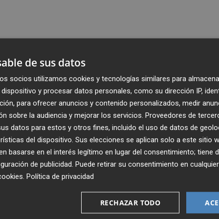
able de sus datos
os socios utilizamos cookies y tecnologías similares para almacena
dispositivo y procesar datos personales, como su dirección IP, iden
ción, para ofrecer anuncios y contenido personalizados, medir anun
n sobre la audiencia y mejorar los servicios.
Proveedores de tercer
s datos para estos y otros fines, incluido el uso de datos de geolo
rísticas del dispositivo. Sus elecciones se aplican solo a este sitio
 basarse en el interés legítimo en lugar del consentimiento; tiene 
guración de publicidad
. Puede retirar su consentimiento en cualqu
Recibe toda la actualidad de
cookies
.
Política de privacidad
Plaza Podcast en tu correo
RECHAZAR TODO
ACE