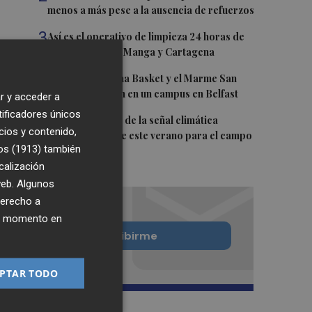
menos a más pese a la ausencia de refuerzos
3
Así es el operativo de limpieza 24 horas de
las playas de La Manga y Cartagena
4
Chicas del Molina Basket y el Marme San
Javier participan en un campus en Belfast
r y acceder a
tificadores únicos
5
La FAO advierte de la señal climática
cios y contenido,
"excepcional" de este verano para el campo
os (1913)
también
europeo
calización
 web. Algunos
derecho a
ier momento en
Quiero suscribirme
PTAR TODO