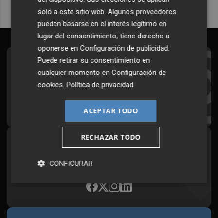
solo a este sitio web. Algunos proveedores
pueden basarse en el interés legítimo en
lugar del consentimiento; tiene derecho a
oponerse en
Configuración de publicidad
.
Puede retirar su consentimiento en
Suscríbete al Boletín
cualquier momento en
Configuración de
Todos los días a primera hora en tu email
cookies
.
Política de privacidad
¡Quiero suscribirme!
ACEPTAR TODO
RECHAZAR TODO
Síguenos en redes
Plaza Podcast, desde cualquier medio
CONFIGURAR