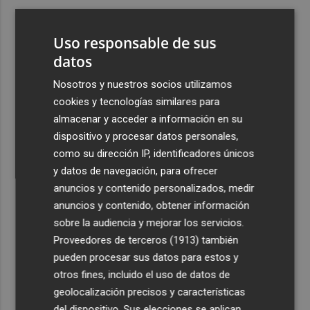
3
El portero brasileño David Allan ficha por el Jimbee
Cartagena con ficha del filial
Uso responsable de sus
4
datos
Instalan en la Avenida de la Libertad una infraestructura
eléctrica fija para impulsar la actividad cultural y
Nosotros y nuestros socios utilizamos
comercial
cookies y tecnologías similares para
5
Los incendios de Sierra Engarcerán y Culla evolucionan
almacenar y acceder a información en su
positivamente pero Tírig pasa a situación 2 del PEIF
dispositivo y procesar datos personales,
como su dirección IP, identificadores únicos
y datos de navegación, para ofrecer
anuncios y contenido personalizados, medir
anuncios y contenido, obtener información
sobre la audiencia y mejorar los servicios.
Recibe toda la actualidad de
Proveedores de terceros (1913)
también
Plaza Podcast en tu correo
pueden procesar sus datos para estos y
otros fines, incluido el uso de datos de
Quiero suscribirme
geolocalización precisos y características
del dispositivo. Sus elecciones se aplican