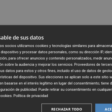
able de sus datos
os socios utilizamos cookies y tecnologías similares para almacena
dispositivo y procesar datos personales, como su dirección IP, iden
ción, para ofrecer anuncios y contenido personalizados, medir anun
n sobre la audiencia y mejorar los servicios.
Proveedores de tercer
s datos para estos y otros fines, incluido el uso de datos de geolo
rísticas del dispositivo. Sus elecciones se aplican solo a este sitio
 basarse en el interés legítimo en lugar del consentimiento; tiene 
guración de publicidad
. Puede retirar su consentimiento en cualqu
cookies
.
Política de privacidad
Recibe toda la actualidad de
Plaza Podcast en tu correo
RECHAZAR TODO
ACE