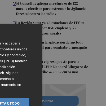
2
El Consell despliega un refuerzo de 122
nuevos efectivos para extremar la vigilancia
forestal contra incendios
3
La Región suma ya 46 estaciones de ITV en
funcionamiento con 850 empleos y 55
millones de ingresos anuales
4
Castelló repite en la aplicación del método
r y acceder a
del insecto estéril para combatir al mosquito
tificadores únicos
tigre
cios y contenido,
os (1913)
5
también
El Consell amplía el presupuesto para la
calización
construcción del CEIP Lleonard Mingarro de
la Vall d'Uixó: recibe 472.962 euros más
 web. Algunos
derecho a
ier momento en
Quiero suscribirme
PTAR TODO