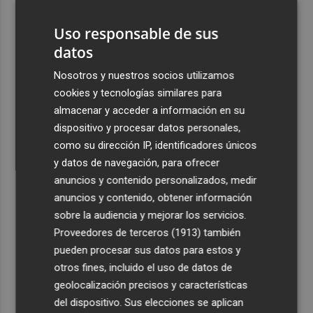
alojamiento crecen hasta un 500%
Uso responsable de sus
4
El cubano Papillo triunfa en el certamen del Trovo
datos
Pascual García-Mateos de La Unión
Nosotros y nuestros socios utilizamos
5
El cantaor Rafa del Calli emociona y se lleva el trofeo
cookies y tecnologías similares para
más emblemático del flamenco, la Lámpara Minera del
almacenar y acceder a información en su
Cante de las Minas
dispositivo y procesar datos personales,
como su dirección IP, identificadores únicos
y datos de navegación, para ofrecer
anuncios y contenido personalizados, medir
anuncios y contenido, obtener información
Recibe toda la actualidad de
sobre la audiencia y mejorar los servicios.
Plaza Podcast en tu correo
Proveedores de terceros (1913)
también
pueden procesar sus datos para estos y
Quiero suscribirme
otros fines, incluido el uso de datos de
geolocalización precisos y características
del dispositivo. Sus elecciones se aplican