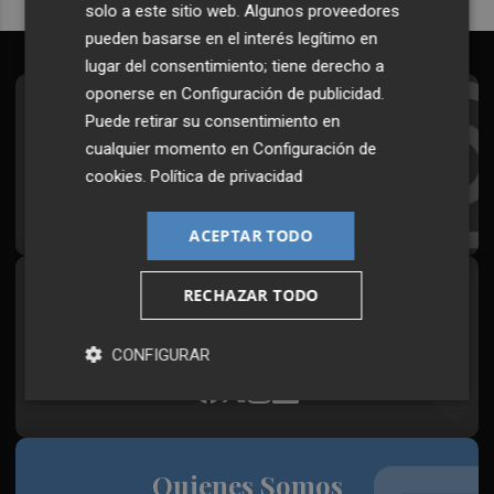
solo a este sitio web. Algunos proveedores
pueden basarse en el interés legítimo en
lugar del consentimiento; tiene derecho a
oponerse en
Configuración de publicidad
.
Suscríbete al Boletín
Puede retirar su consentimiento en
cualquier momento en
Configuración de
Todos los días a primera hora en tu email
cookies
.
Política de privacidad
¡Quiero suscribirme!
ACEPTAR TODO
RECHAZAR TODO
Síguenos en redes
Plaza Podcast, desde cualquier medio
CONFIGURAR
Quienes Somos