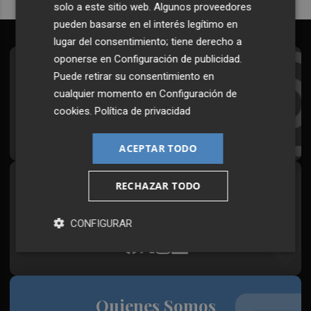
solo a este sitio web. Algunos proveedores
pueden basarse en el interés legítimo en
lugar del consentimiento; tiene derecho a
oponerse en
Configuración de publicidad
.
Suscríbete al Boletín
Puede retirar su consentimiento en
cualquier momento en
Configuración de
Todos los días a primera hora en tu email
cookies
.
Política de privacidad
¡Quiero suscribirme!
ACEPTAR TODO
RECHAZAR TODO
Síguenos en redes
Plaza Podcast, desde cualquier medio
CONFIGURAR
Quienes Somos