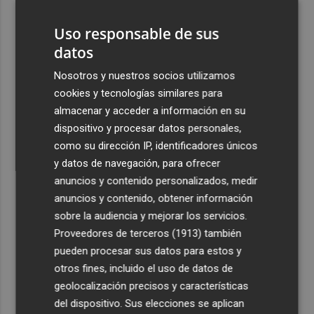
3
Entidades del Camp d'Elx reclaman más protagonismo
en las fiestas para la Ufece y conciertos en valenciano
Uso responsable de sus
datos
4
El Ibex 35 sube un 2% la primera semana de agosto tras
conquistar los históricos 20.000 puntos
Nosotros y nuestros socios utilizamos
cookies y tecnologías similares para
5
Valencia Basket abrirá la EuroLeague Women en casa
almacenar y acceder a información en su
ante Fenerbahce Opet
dispositivo y procesar datos personales,
como su dirección IP, identificadores únicos
y datos de navegación, para ofrecer
anuncios y contenido personalizados, medir
anuncios y contenido, obtener información
Recibe toda la actualidad de
sobre la audiencia y mejorar los servicios.
Plaza Podcast en tu correo
Proveedores de terceros (1913)
también
pueden procesar sus datos para estos y
Quiero suscribirme
otros fines, incluido el uso de datos de
geolocalización precisos y características
del dispositivo. Sus elecciones se aplican